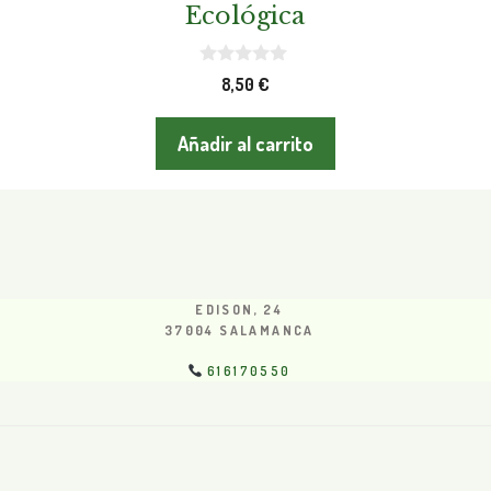
Ecológica
0
8,50
€
d
e
5
Añadir al carrito
EDISON, 24
37004 SALAMANCA
616170550