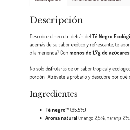
Descripción
Descubre el secreto detrás del
Té Negro Ecológ
además de su sabor exótico y refrescante, te apo
o la merienda? Con
menos de 1,7g de azúcares
No solo disfrutarás de un sabor tropical y ecológico
porción. ¡Atrévete a probarlo y descubre por qué
Ingredientes
Té negro
^º (95,5%)
Aroma natural
(mango 2,5%, naranja 2%