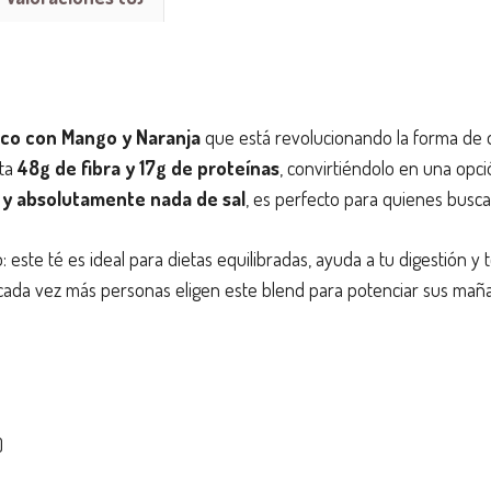
y
Naranja
cantidad
ico con Mango y Naranja
que está revolucionando la forma de dis
rta
48g de fibra y 17g de proteínas
, convirtiéndolo en una opc
 y absolutamente nada de sal
, es perfecto para quienes buscan
: este té es ideal para dietas equilibradas, ayuda a tu digestión y
 cada vez más personas eligen este blend para potenciar sus mañ
)