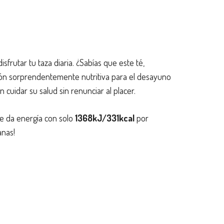
frutar tu taza diaria. ¿Sabías que este té,
ión sorprendentemente nutritiva para el desayuno
 cuidar su salud sin renunciar al placer.
 te da energía con solo
1368kJ/331kcal
por
anas!