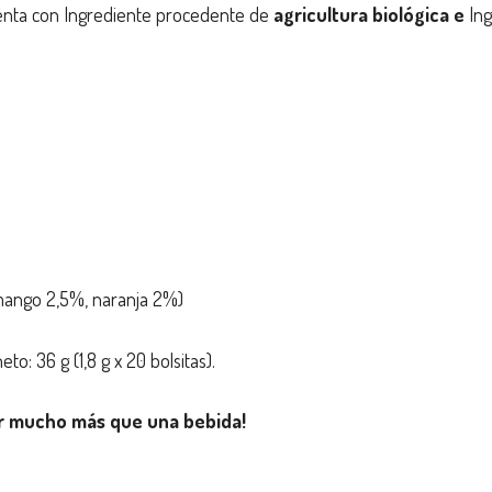
uenta con Ingrediente procedente de
agricultura biológica e
In
(mango 2,5%, naranja 2%)
: 36 g (1,8 g x 20 bolsitas).
er mucho más que una bebida!