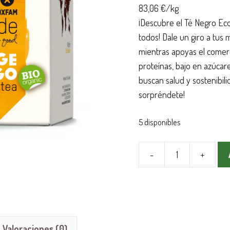
83,06 €/kg
¡Descubre el Té Negro Ec
todos! Dale un giro a tus
mientras apoyas el comerci
proteínas, bajo en azúcare
buscan salud y sostenibili
sorpréndete!
5 disponibles
-
+
Te
Negro
Ecológico
con
Mango
Valoraciones (0)